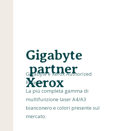
Gigabyte
partner
Gigabyte è Xerox Authorized
Xerox
Reseller.
La più completa gamma di
multifunzione laser A4/A3
bianconero e colori presente sul
mercato.